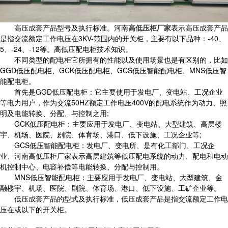
高压成套产品型号及执行标准。河南
高低压柜厂家
表示高压成套产品
是指交流额定工作电压在3KV-范围内的开关柜，主要有以下品种：-40、
5、-24、-12等。高低压配电柜技术知识。
不同类型的配电柜它所拥有的性能以及使用场景也是有区别的，比如
GGD低压配电柜、GCK低压配电柜、GCS低压智能配电柜、MNS低压智
能配电柜。
首先是GGD低压配电柜：它主要使用于发电厂、变电站、工况企业
等电力用户，作为交流50HZ额定工作电压400V的配电系统作为动力、照
明及电能转换、分配、与控制之用;
GCK低压配电柜：主要应用于发电厂、变电站、大型建筑、高层楼
宇、机场、医院、剧院、体育场、港口、低下设施、工况企业等;
GCS低压智能配电柜：发电厂、变电所、是有化工部门、工况企
业、河南高低压柜厂家表示高层建筑等低压配电系统的动力、配电和电动
机控制中心、电容补偿等电能转换、分配与控制用。
MNS低压智能配电柜：主要应用于发电厂、变电站、大型建筑、金
融楼宇、机场、医院、剧院、体育场、港口、低下设施、工矿企业等。
低压成套产品的型式及执行标准，低压成套产品是指交流额定工作电
压在或以下的开关柜。