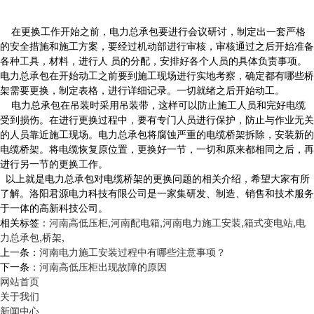
在更换工作开始之前，电力总承包要进行会议研讨，制定出一套严格
的安全措施和施工方案，要经过机动部进行审核，审核通过之后开始准备
各种工具，材料，进行人 员的分配，安排好各个人员的具体负责事项。
电力总承包在开始动工之前要到施工现场进行实地考察，确定都有哪些桥
架需要更换，制定表格，进行详细记录。一切就绪之后开始动工。
电力总承包在吊装时采用吊装带，这样可以防止施工人员和完好电缆
受到损伤。在进行更换过程中，要有专门人员进行保护，防止与作业无关
的人员靠近施工现场。电力总承包将腐蚀严重的电缆桥架拆除，安装新的
电缆桥架。将电缆恢复原位置，更换好一节，一切和原来都相同之后，再
进行另一节的更换工作。
以上就是电力总承包对电缆桥架的更换问题的相关介绍，希望大家有所
了解。洛阳君源电力科技有限公司是一家集研发、制造、销售和技术服务
于一体的高新科技公司。
相关标签：
河南高低压柜
,
河南配电箱
,
河南电力施工安装
,
箱式变电站
,
电
力总承包
,
桥架
,
上一条：
河南电力施工安装过程中有哪些注意事项？
下一条：
河南高低压柜出现故障的原因
网站首页
关于我们
新闻中心